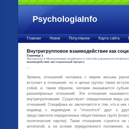
PsychologiaInfo
Главная
Новое
Популярное
Карта сайта
Внутригрупповое взаимодействие как соц
Страница 1
Материалы
»
Межгрупповые конфликты и способы управления конфликт
взаимодействие как социальный процесс
Уровень отношений человека с миром весьма разл
вступает в отношения, но и целые группы также вступ
собой, и, таким образом, человек оказывается субъе
разнообразных отношений. Эти отношения называют
внутригрупповыми. Существуют определенные виды ра
отношений. Специфика их заключается в том, что в них 
индивид с индивидом и "относятся" друг к дру
представители определенных общественных групп (класс
политические партии). Такие отношения строятся не
антипатий, а на основе определённого положения, з