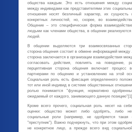
общества каждым. Это есть отношения между соци
между индивидами как представителями этих социальны
отношения носят безличный характер, их сущность 
конкретных личностей, но, скорее, во взаимодейств
Общение – это специфическая форма взаимодействи
людьми как членами общества, в общении реализуются
людей.
В общении выделяются три взаимосвязанных сторо
сторона общения состоит в обмене информацией между 
сторона заключается в организации взаимодействия меж
согласовать действия, повлиять на поведение, р
перцептивная сторона общения включает процесс в
партнерами по общению и установлению на этой осн
Социальная роль есть фиксация определенного положе
тот или иной индивид в системе общественных отношени
ролью понимается "функция, нормативно одобренны
ожидаемый от каждого, занимающего данную позицию"[1]
Кроме всего прочего, социальная роль несет на себ
оценки: общество может либо одобрять, либо не
социальные роли (например, не одобряется такая 
"преступник"). Важно подчеркнуть, что при этом одобря
не конкретное лицо, а прежде всего вид социальной