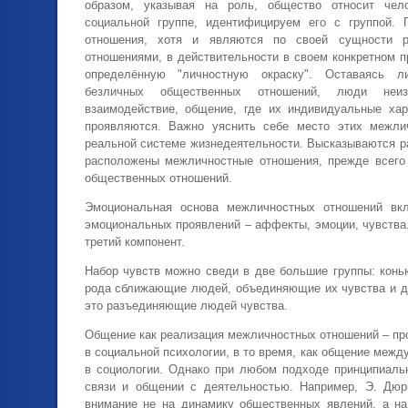
образом, указывая на роль, общество относит чел
социальной группе, идентифицируем его с группой. 
отношения, хотя и являются по своей сущности р
отношениями, в действительности в своем конкретном 
определённую "личностную окраску". Оставаясь л
безличных общественных отношений, люди неи
взаимодействие, общение, где их индивидуальные хар
проявляются. Важно уяснить себе место этих межли
реальной системе жизнедеятельности. Высказываются ра
расположены межличностные отношения, прежде всего
общественных отношений.
Эмоциональная основа межличностных отношений вк
эмоциональных проявлений – аффекты, эмоции, чувства
третий компонент.
Набор чувств можно сведи в две большие группы: конь
рода сближающие людей, объединяющие их чувства и д
это разъединяющие людей чувства.
Общение как реализация межличностных отношений – пр
в социальной психологии, в то время, как общение межд
в социологии. Однако при любом подходе принципиаль
связи и общении с деятельностью. Например, Э. Дюр
внимание не на динамику общественных явлений, а на