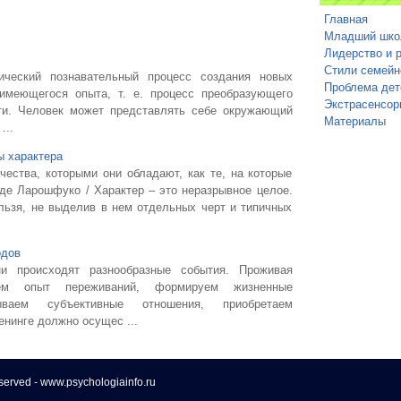
Главная
Младший шко
Лидерство и 
Стили семейн
ческий познавательный процесс со­здания новых
Проблема дет
имеющегося опыта, т. е. процесс преобразующего
Экстрасенсор
ти. Человек может представлять себе окружающий
Материалы
...
ы характера
ества, которыми они обладают, как те, на которые
 де Ларошфуко / Характер – это неразрывное целое.
ельзя, не выделив в нем отдельных черт и типичных
одов
и происходят разнообразные события. Проживая
ем опыт переживаний, формируем жизненные
тываем субъективные отношения, приобретаем
енинге должно осущес ...
eserved - www.psychologiainfo.ru