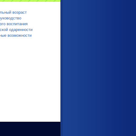
льный возраст
руководство
ого воспитания
ской одаренности
ные возможности