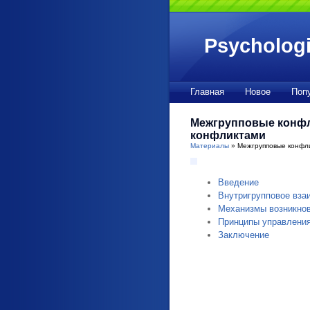
Psychologi
Главная
Новое
Поп
Межгрупповые конфл
конфликтами
Материалы
» Межгрупповые конфли
Введение
Внутригрупповое вза
Механизмы возникно
Принципы управления
Заключение