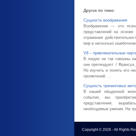
Другое по теме:
Сущность воображения
Воображение — это психи
представлений на основе 
отражения действительнос
мир в несколько ошибоч­ном 
V8 – привлекательные черт
В людях не так смешны кач
они претендуют. / Франсуа
Но изучить и понять его н
проявлений. ...
Сущность тренинговых мет
В нашей обыденной жизн
события, мы приобрета
представления, выраба
необходимые умения. На тр
Copyright © 2026 - All Rights R