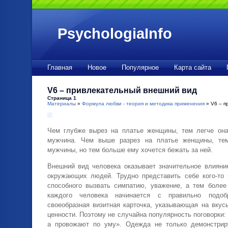
PsychologiaInfo
Главная
Новое
Популярное
Карта сайта
V6 – привлекательный внешний вид
Страница 1
Материалы
»
Формула любви - теория и методика применения
» V6 – п
Чем глубже вырез на платье женщины, тем легче она
мужчина. Чем выше разрез на платье женщины, те
мужчины, но тем больше ему хочется бежать за ней.
Внешний вид человека оказывает значительное влияни
окружающих людей. Трудно представить себе кого-то г
способного вызвать симпатию, уважение, а тем боле
каждого человека начинается с правильно подо
своеобразная визитная карточка, указывающая на вкус
ценности. Поэтому не случайна популярность поговорки:
а провожают по уму». Одежда не только демонстрир