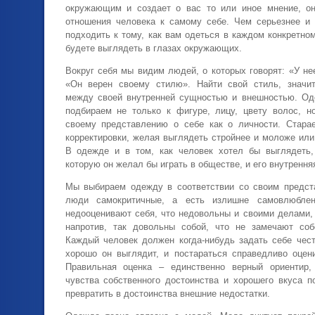
окружающим и создает о вас то или иное мнение, он
отношения человека к самому себе. Чем серьезнее и
подходить к тому, как вам одеться в каждом конкретно
будете выглядеть в глазах окружающих.
Вокруг себя мы видим людей, о которых говорят: «У не
«Он верен своему стилю». Найти свой стиль, значит
между своей внутренней сущностью и внешностью. Од
подбираем не только к фигуре, лицу, цвету волос, н
своему представлению о себе как о личности. Стара
корректировки, желая выглядеть стройнее и моложе или
В одежде и в том, как человек хотел бы выглядеть,
которую он желал бы играть в обществе, и его внутрення
Мы выбираем одежду в соответствии со своим предст
люди самокритичные, а есть излишне самовлюблен
недооценивают себя, что недовольны и своими делами,
напротив, так довольны собой, что не замечают соб
Каждый человек должен когда-нибудь задать себе чест
хорошо он выглядит, и постараться справедливо оцен
Правильная оценка – единственно верный ориентир,
чувства собственного достоинства и хорошего вкуса п
превратить в достоинства внешние недостатки.