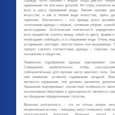
Одежда тесно связана с модой. Мода диктует покрой,
применение тех или иных деталей. Но чтобы элегантно в
быть в курсе требований моды. Умение красиво оде
искусство, и как в любом виде искусства, здесь де
гармонии. Элегантность – это прежде всего ансамбл
сочетанием одежды с обувью, головным убором, сумкой
аксессуарами. Эстетическая элегантность определяет
всех предметов туалета между собой по цвету, форме и
необходимо соблюдать и в следовании моде. Очень мод
устаревшая, выглядит неестественно или вызывающе. П
требует строгого соответствия одежды – событию, за
положению в обществе.
Правильно подобранная одежда подчеркивает сек
Совершенно необязательно, чтобы сексуальн
соблазнительные для мужчин части женского тела. Он
ним внимание, оставляя содержание загадкой. Ва
являются украшения, они должны органично дополн
Украшения подчеркивают личностные особенности, мате
эксклюзивная бижутерия и драгоценности являются сви
на обладание определенным статусом.
Мужская элегантность – это не только вопрос инт
непреложные истины – женщины могут позволить себе н
разыгравшейся фантазии. Мужчина, решая, ч