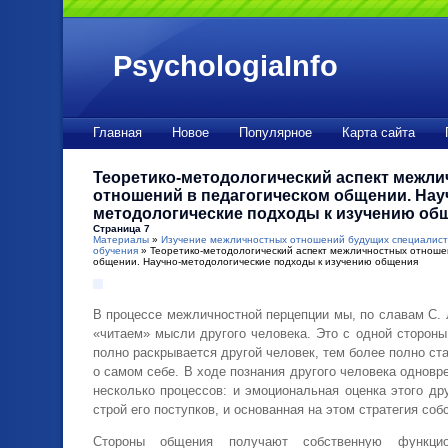
PsychologiaInfo
Главная
Новое
Популярное
Карта сайта
Теоретико-методологический аспект межл
отношений в педагогическом общении. Нау
методологические подходы к изучению об
Страница 7
Материалы
»
Изучение межличностных отношений будущих специалисто
обучения
» Теоретико-методологический аспект межличностных отношен
общении. Научно-методологические подходы к изучению общения
В процессе межличностной перцепции мы, по славам С. 
«читаем» мысли другого человека. Это с одной стороны
полно раскрывается другой человек, тем более полно ст
о самом себе. В ходе познания другого человека однов
несколько процессов: и эмоциональная оценка этого дру
строй его поступков, и основанная на этом стратегия соб
Стороны общения получают собственную функцио