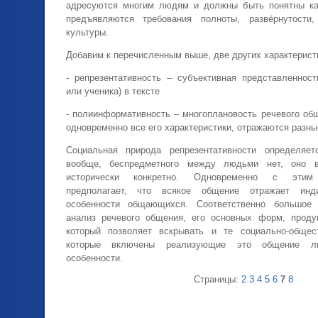
адресуются многим людям и должны быть понятны ка
предъявляются требования полноты, развёрнутости
культуры.
Добавим к перечисленным выше, две других характерист
- репрезентативность – субъективная представленност
или ученика) в тексте
- полиинформативность – многоплановость речевого об
одновременно все его характеристики, отражаются разны
Социальная природа репрезентативности определяе
вообще, беспредметного между людьми нет, оно в
исторически конкретно. Одновременно с этим р
предполагает, что всякое общение отражает инди
особенности общающихся. Соответственно большое 
анализ речевого общения, его основных форм, проду
который позволяет вскрывать и те социально-общес
которые включены реализующие это общение л
особенности.
Страницы:
2
3
4
5
6
7
8