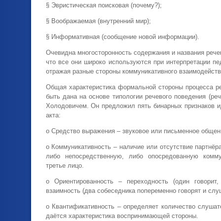
§ Эвристическая поисковая (почему?);
§ Воображаемая (внутренний мир);
§ Информативная (сообщение новой информации).
Очевидна многосторонность содержания и названия рече
что все они широко используются при интерпретации пе
отражая разные стороны коммуникативного взаимодейств
Общая характеристика формальной стороны процесса р
быть дана на основе типологии речевого поведения (реч
Холодовичем. Он предложил пять бинарных признаков и
акта:
o Средство выражения – звуковое или письменное общен
o Коммуникативность – наличие или отсутствие партнёра
либо непосредственную, либо опосредованную комму
третье лицо.
o Ориентированность – переходность (один говорит,
взаимность (два собеседника попеременно говорят и слу
o Квантификативность – определяет количество слушат
даётся характеристика воспринимающей стороны.