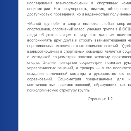
исследования взаимоотношений в спортивных кома
социометрии. Его популярность, видимо, объясняется
доступностью проведения, но и надежностью полученных
«Малой группой» в спорте является любая спор­тив
спортсменов, спортивный класс, учебная группа в ДЮСШ
люди общаются лицом к ли­цу, что дает им возможн
воспринимать друг друга и строить взаимоотношения н
переживаемых межличностных взаимоотношений. Удоб
взаи­моотношений в спортивных командах является соци
с методикой социометрии полезно каждому практичес
спорта. Знание принципов социометрии помогает рук
управленческих решений, а тренеру — в его воспитате
создании сплоченной команды и руко­водстве ею в
соревнований. Социометрия предна­значена для и
межличностных взаимоотношений, образующих так н
психологическую структуру группы.
Страницы:
1
2