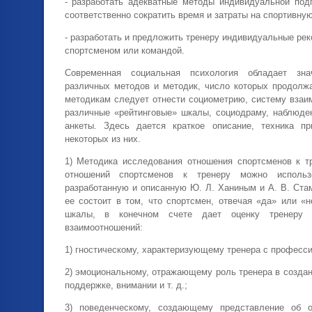
- разработать адекватные методы индивидуальной подг
соответственно сократить время и затраты на спортивную
- разработать и предложить тренеру индивидуальные рек
спортсменом или командой.
Современная социальная психология обладает зна
различных методов и методик, число которых продолжа
методикам следует отнести социометрию, систему взаи
различные «рейтинговые» шкалы, социодраму, наблюден
анкеты. Здесь дается краткое описание, техника пр
некоторых из них.
1) Методика исследования отношения спортсменов к т
отношений спортсменов к тренеру можно использ
разработанную и описанную Ю. Л. Ханиным и А. В. Стам
ее состоит в том, что спортсмен, отвечая «да» или «
шкалы, в конечном счете дает оценку тренеру 
взаимоотношений:
1) гностическому, характеризующему тренера с професс
2) эмоциональному, отражающему роль тренера в созда
поддержке, внимании и т. д.;
3) поведенческому, создающему представление об о