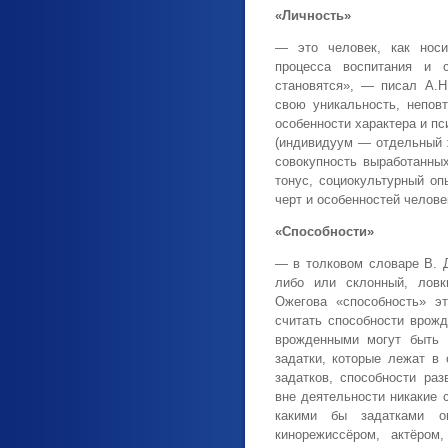
«Личность»
— это человек, как носи
процесса воспитания и 
становятся», — писал А.Н
свою уникальность, непов
особенности характера и п
(индивидуум — отдельный ж
совокупность выработанны
тонус, социокультурный оп
черт и особенностей челов
«Способности»
— в толковом словаре В. 
либо или склонный, ловк
Ожегова «способность» эт
считать способности врож
врожденными могут быть л
задатки, которые лежат в 
задатков, способности ра
вне деятельности никакие с
какими бы задатками о
кинорежиссёром, актёром