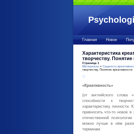
Psychologi
Главная
Новое
Поп
Характеристика креа
творчеству. Понятие
Страница 1
Материалы
»
Сущность креативнос
творчеству. Понятие креативности
«Креативность»
(от английского слова «
способности к творчес
характеристику личности. К
привносить что-то новое в
отечественной психологии
можно лучше в нём разоб
терминам: