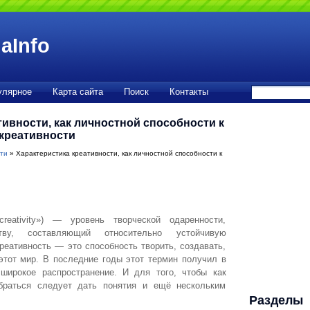
aInfo
улярное
Карта сайта
Поиск
Контакты
тивности, как личностной способности к
 креативности
ти
» Характеристика креативности, как личностной способности к
creativity») — уровень творческой одаренности,
тву, составляющий относительно устойчивую
реативность — это способность творить, создавать,
 этот мир. В последние годы этот термин получил в
 широкое распространение. И для того, чтобы как
раться следует дать понятия и ещё нескольким
Разделы