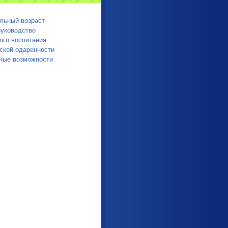
льный возраст
руководство
ого воспитания
ской одаренности
ные возможности