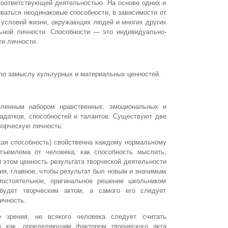
соответствующей деятельностью. На основе одних и
иваться неодинаковые способности, в зависимости от
т условий жизни, окружающих людей и многих других
ьной личности. Способности — это индивидуально-
ти личности.
по замыслу культурных и материальных ценностей.
ленным набором нравственных, эмоциональных и
задатков, способностей и талантов. Существуют две
ворческую личность:
ская способность) свойственна каждому нормальному
тъемлема от человека, как способность мыслить,
и этом ценность результата творческой деятельности
ия, главное, чтобы результат был новым и значимым
мостоятельное, оригинальное решение школьником
будет творческим актом, а самого его следует
ичность.
е зрения, не всякого человека следует считать
ак как, определяющим фактором творческого акта