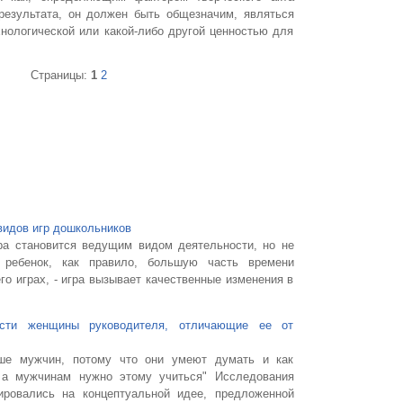
 результата, он должен быть общезначим, являться
хнологической или какой-либо другой ценностью для
Страницы:
1
2
видов игр дошкольников
ра становится ведущим видом деятельности, но не
 ребенок, как правило, большую часть времени
о играх, - игра вызывает качественные изменения в
ности женщины руководителя, отличающие ее от
ше мужчин, потому что они умеют думать и как
а мужчинам нужно этому учиться" Исследования
ировались на концептуальной идее, предложенной