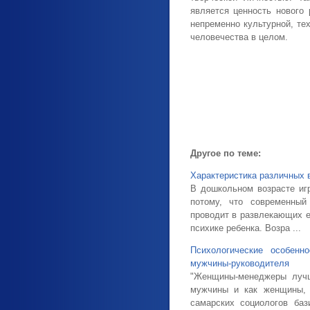
является ценность нового
непременно культурной, те
человечества в целом.
Другое по теме:
Характеристика различных 
В дошкольном возрасте иг
потому, что современный
проводит в развлекающих ег
психике ребенка. Возра ...
Психологические особен
мужчины-руководителя
"Женщины-менеджеры луч
мужчины и как женщины, 
самарских социологов баз