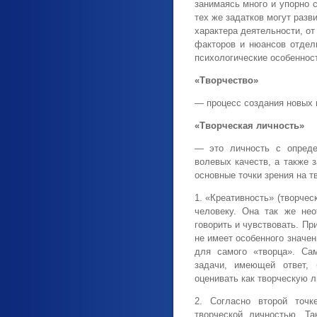
занимаясь много и упорно 
тех же задатков могут разв
характера деятельности, о
факторов и нюансов отдел
психологические особеннос
«Творчество»
— процесс создания новых 
«Творческая личность»
— это личность с опреде
волевых качеств, а также 
основные точки зрения на т
1. «Креативность» (творче
человеку. Она так же нео
говорить и чувствовать. Пр
не имеет особенного значен
для самого «творца». Са
задачи, имеющей ответ, 
оценивать как творческую л
2. Согласно второй точк
творческой личностью. Т