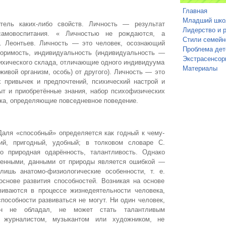
Главная
Младший шко
тель каких-либо свойств. Личность — результат
Лидерство и 
самовоспитания. « Личностью не рождаются, а
Стили семейн
. Леонтьев. Личность — это человек, осознающий
Проблема дет
торимость, индивидуальность (индивидуальность —
Экстрасенсор
сихического склада, отличающие одного индивидуума
Материалы
ивой организм, особь) от другого). Личность — это
х привычек и предпочтений, психический настрой и
ыт и приобретённые знания, набор психофизических
ека, определяющие повседневное поведение.
Даля «способный» определяется как годный к чему-
ий, пригодный, удобный; в толковом словаре С.
о природная одарённость, талантливость. Однако
денными, данными от природы является ошибкой —
ишь анатомо-физиологические особенности, т. е.
основе развития способностей. Возникая на основе
звиваются в процессе жизнедеятельности человека,
пособности развиваться не могут. Ни один человек,
н не обладал, не может стать талантливым
, журналистом, музыкантом или художником, не