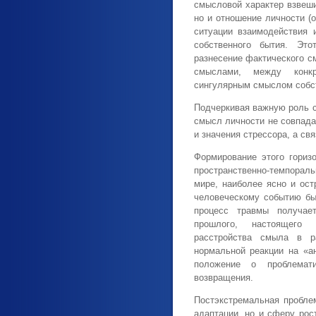
смысловой характер взвеш
но и отношение личности (
ситуации взаимодействия 
собственного бытия. Это
разнесение фактического 
смыслами, между конк
сингулярным смыслом собст
Подчеркивая важную роль с
смысл личности не совпада
и значения стрессора, а св
Формирование этого гориз
пространственно-темпорал
мире, наиболее ясно и ос
человеческому событию бы
процесс травмы получае
прошлого, настоящего 
расстройства смыла в р
нормальной реакции на «а
положение о проблемат
возвращения.
Постэкстремальная пробле
адаптации, но и сферу рост