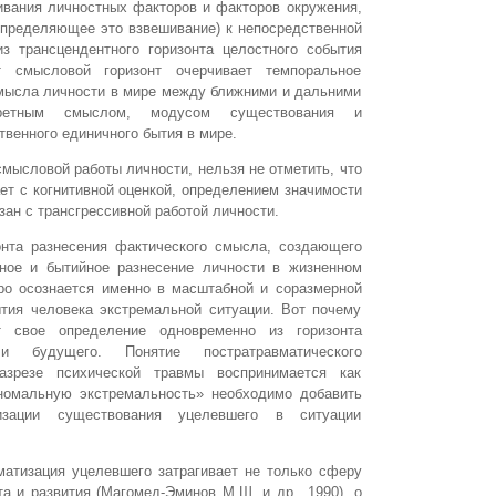
ивания личностных факторов и факторов окружения,
определяющее это взвешивание) к непосредственной
из трансцендентного горизонта целостного события
т смысловой горизонт очерчивает темпоральное
смысла личности в мире между ближними и дальними
ретным смыслом, модусом существования и
венного единичного бытия в мире.
мысловой работы личности, нельзя не отметить, что
ет с когнитивной оценкой, определением значимости
язан с трансгрессивной работой личности.
онта разнесения фактического смысла, создающего
ьное и бытийное разнесение личности в жизненном
тро осознается именно в масштабной и соразмерной
тия человека экстремальной ситуации. Вот почему
т свое определение одновременно из горизонта
и будущего. Понятие постратравматического
азрезе психической травмы воспринимается как
номальную экстремальность» необходимо добавить
изации существования уцелевшего в ситуации
матизация уцелевшего затрагивает не только сферу
а и развития (Магомед-Эминов М.Ш. и др., 1990), о