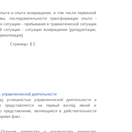
опыта и опыта возвращения, в том числе первичной
мы, последовательности трансформации опыта -
ю ситуацию - пребывания в травматической ситуации
й ситуации - ситуации возвращения (дезадаптации,
ореализации);
Страницы:
1
2
 управленческой деятельности
ду успешностью управленческой деятельности и
ля представляется на первый взгляд явной и
о представление, являющееся в действительности
ремя факт ...
Отличия лидерства и руководства лидерство