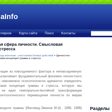
aInfo
улярное
Карта сайта
Поиск
Контакты
я сфера личности. Смысловая
стресса
ощь военным - участникам боевых действий
» Ценностно-
вая концепция травмы и стресса
уации из повседневного фактора в неповседневную
ысвечивает фундаментальный феномен личностного
о невозможно психологически адекватно определить
овая концепция травмы и стресса, которую мы
я на идее темпорально-бытийной трансформации
онтологического перемещения личности по мирам
модели травмы (Магомед-Эминов М.Ш., 1996, 1998)
Разделы