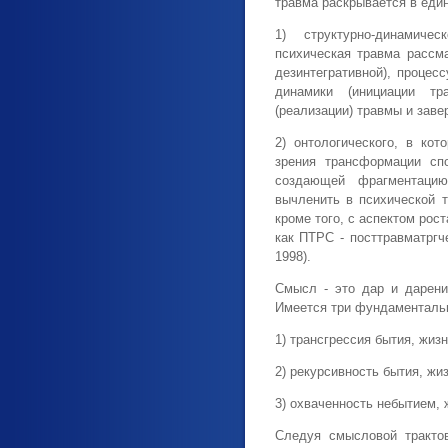
травма раскрывается в един
1) структурно-динамиче
психическая травма рассма
дезинтегративной), процес
динамики (инициации тр
(реализации) травмы и заве
2) онтологического, в ко
зрения трансформации сп
создающей фрагментаци
вычленить в психической 
кроме того, с аспектом рост
как ПТРС - посттравматрг
1998).
Смысл - это дар и дарени
Имеется три фундаменталь
1) трансгрессия бытия, жиз
2) рекурсивность бытия, жи
3) охваченность небытием, 
Следуя смысловой тракто