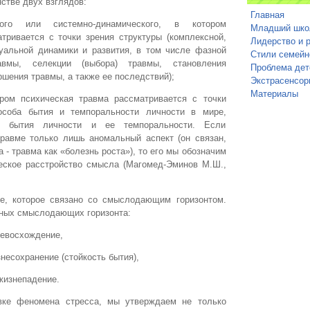
стве двух взглядов:
Главная
ского или системно-динамического, в котором
Младший шко
тривается с точки зрения структуры (комплексной,
Лидерство и 
суальной динамики и развития, в том числе фазной
Стили семейн
авмы, селекции (выбора) травмы, становления
Проблема дет
ршения травмы, а также ее последствий);
Экстрасенсор
Материалы
тором психическая травма рассматривается с точки
особа бытия и темпоральности личности в мире,
ю бытия личности и ее темпоральности. Если
травме только лишь аномальный аспект (он связан,
а - травма как «болезнь роста»), то его мы обозначим
ческое расстройство смысла (Магомед-Эминов М.Ш.,
е, которое связано со смыслодающим горизонтом.
ных смыслодающих горизонта:
невосхождение,
знесохранение (стойкость бытия),
жизнепадение.
вке феномена стресса, мы утверждаем не только