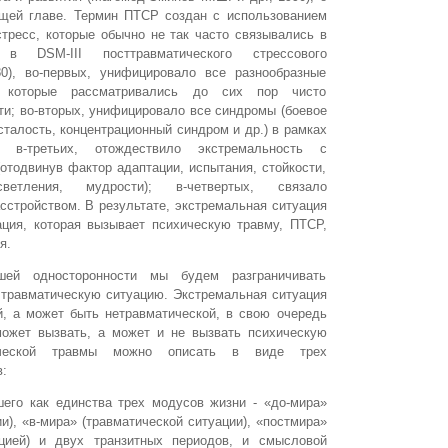
щей главе. Термин ПТСР создан с использованием
стресс, которые обычно не так часто связывались в
 в DSM-III посттравматического стрессового
980), во-первых, унифицировало все разнообразные
, которые рассматривались до сих пор чисто
ти; во-вторых, унифицировало все синдромы (боевое
талость, концентрационный синдром и др.) в рамках
 в-третьих, отождествило экстремальность с
отодвинув фактор адаптации, испытания, стойкости,
ветления, мудрости); в-четвертых, связало
сстройством. В результате, экстремальная ситуация
ация, которая вызывает психическую травму, ПТСР,
я.
шей односторонности мы будем разграничивать
 травматическую ситуацию. Экстремальная ситуация
й, а может быть нетравматической, в свою очередь
может вызвать, а может и не вызвать психическую
ической травмы можно описать в виде трех
:
шего как единства трех модусов жизни - «до-мира»
и), «в-мира» (травматической ситуации), «постмира»
ацией) и двух транзитных периодов, и смысловой