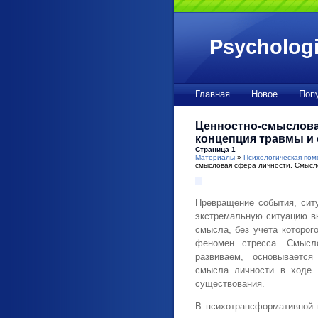
Psychologi
Главная
Новое
Поп
Ценностно-смыслова
концепция травмы и 
Страница 1
Материалы
»
Психологическая пом
смысловая сфера личности. Смысло
Превращение события, сит
экстремальную ситуацию в
смысла, без учета которог
феномен стресса. Смысл
развиваем, основываетс
смысла личности в ходе 
существования.
В психотрансформативной 