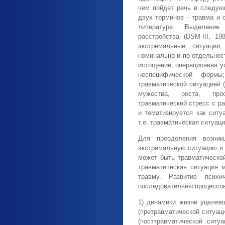
чем пойдет речь в следую
двух терминов - травма и 
литературе. Выделение
расстройства (DSM-III, 1
экстремальные ситуации
номинально и по отдельнос
истощение, операционная ус
неспецифической формы;
травматической ситуацией (
мужества, роста, прос
травматический стресс с ра
и тематизируется как ситу
т.е. травматическая ситуаци
Для преодоления возник
экстремальную ситуацию и
может быть травматическо
травматическая ситуация 
травму. Развитие псих
последовательны процессов
1) динамики жизни уцелев
(претравматической ситуаци
(посттравматической ситу