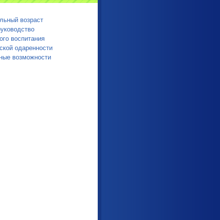
льный возраст
руководство
ого воспитания
ской одаренности
ные возможности